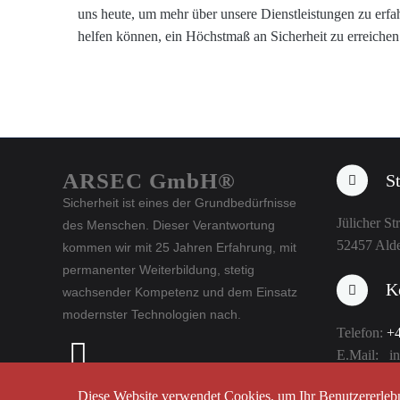
uns heute, um mehr über unsere Dienstleistungen zu erfa
helfen können, ein Höchstmaß an Sicherheit zu erreichen
ARSEC GmbH®
S
Sicherheit ist eines der Grundbedürfnisse
Jülicher St
des Menschen. Dieser Verantwortung
52457 Ald
kommen wir mit 25 Jahren Erfahrung, mit
permanenter Weiterbildung, stetig
K
wachsender Kompetenz und dem Einsatz
modernster Technologien nach.
Telefon:
+4
E.Mail: in
Diese Website verwendet Cookies, um Ihr Benutzererlebn