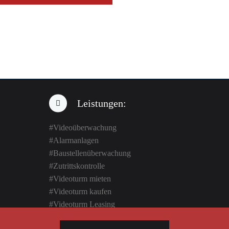
Leistungen:
#Videoüberwachung
#Alarmanlagen
#
Baustellenüberwachung
#Zutrittskontrolle
#Videoturm mieten
#
Videoturm kaufen
#Videoturm Leasing