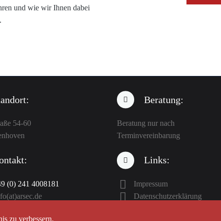
hren und wie wir Ihnen dabei
.
tandort:
Beratung:
raße 54-60
Beratung nur nach
enhoven
Terminvereinbarung
ontakt:
Links:
9 (0) 241 4008181
Impressum
fo(at)arsec.de
Datenschutzerklärung
is zu verbessern.